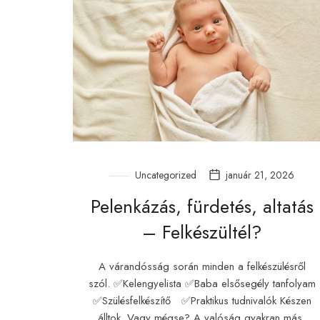
Uncategorized
január 21, 2026
Pelenkázás, fürdetés, altatás
– Felkészültél?
A várandósság során minden a felkészülésről
szól. ✅Kelengyelista ✅Baba elsősegély tanfolyam
✅Szülésfelkészítő ✅Praktikus tudnivalók Készen
álltok. Vagy mégse? A valóság gyakran más,